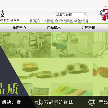
签
pet标贴
PC面板
亮白PET标签
合成纸标签
标签纸
染色标签纸
条码
新闻中心
产品展示
万铨科技