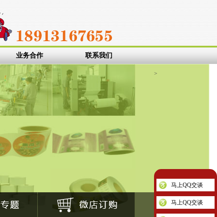
标签纸
艾利不干胶
空白标签纸
条码标贴
食品标签
圆形标签
彩色标
业务合作
联系我们
>
马上QQ交谈
马上QQ交谈