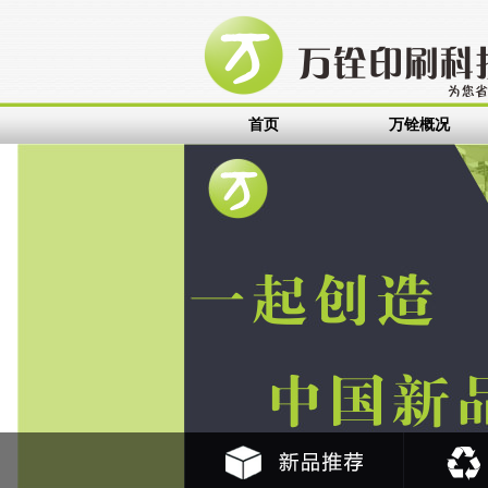
签
金属铭牌
不锈钢标牌
设备铭牌
PP标贴
PVC标贴
面板标贴
塑料标
首页
万铨概况