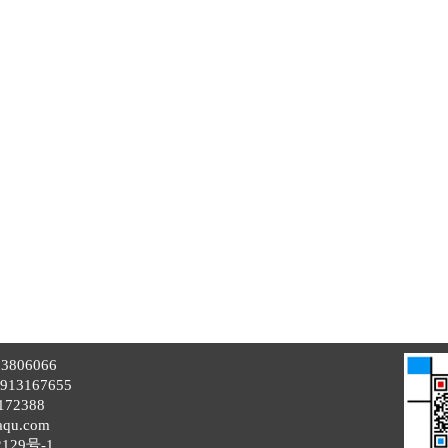
806066
13167655
72388
aqu.com
129号-1