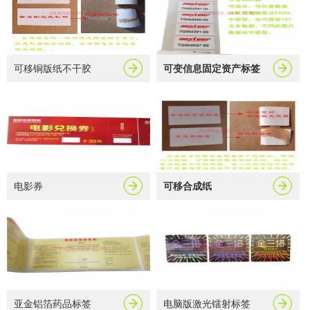
可移铜版纸不干胶
可变信息固定资产标签
电影券
可移合成纸
亚金铝箔药品标签
电脑版激光镭射标签