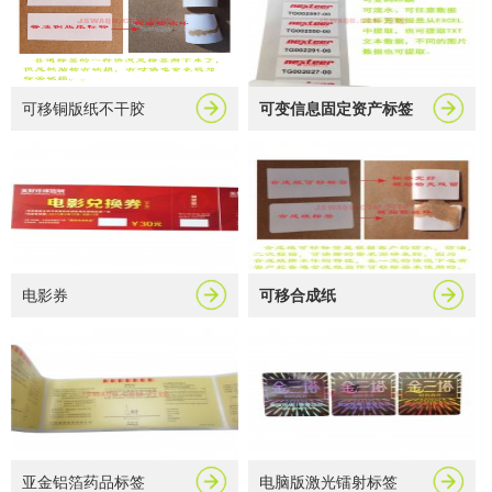
可移铜版纸不干胶
可变信息固定资产标签
电影券
可移合成纸
亚金铝箔药品标签
电脑版激光镭射标签