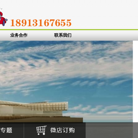
设备铭牌
PP标贴
PVC标贴
面板标贴
塑料标签
pet标贴
PC面板
亮白P
业务合作
联系我们
>