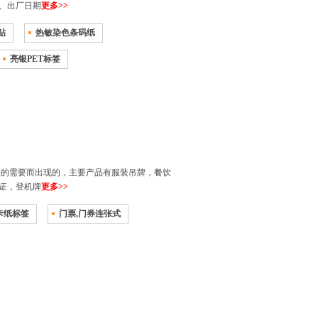
、出厂日期
更多>>
贴
热敏染色条码纸
亮银PET标签
的需要而出现的，主要产品有服装吊牌，餐饮
证，登机牌
更多>>
卡纸标签
门票,门券连张式