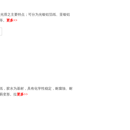
光滑之主要特点；可分为光银铝箔纸、亚银铝
等。
更多>>
底纸，胶水为基材，具有化学性稳定，耐腐蚀、耐
易变形。拉
更多>>