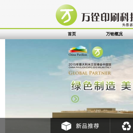
标签
可变信息印刷
标签印刷厂
可移除不干胶
可揭除不干胶
可移标
首页
万铨概况