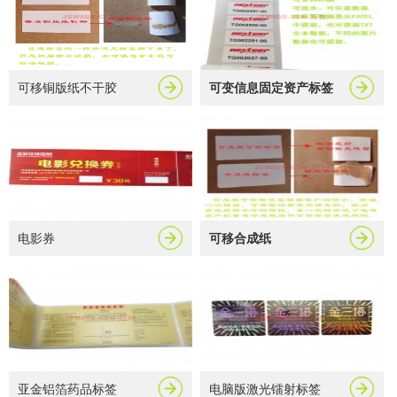
可移铜版纸不干胶
可变信息固定资产标签
电影券
可移合成纸
亚金铝箔药品标签
电脑版激光镭射标签