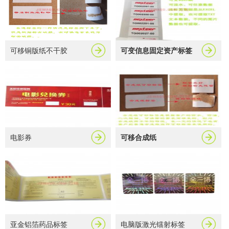
可移铜版纸不干胶
可变信息固定资产标签
电影券
可移合成纸
亚金铝箔药品标签
电脑版激光镭射标签