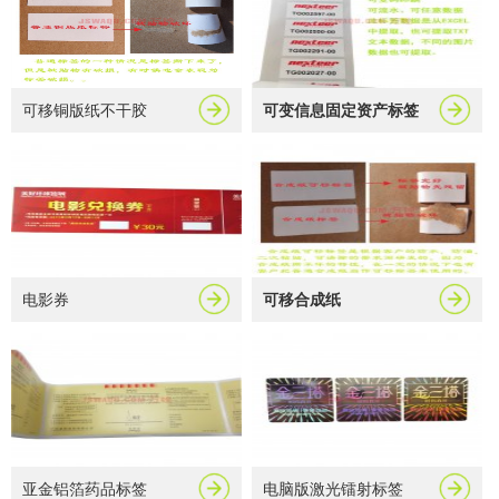
可移铜版纸不干胶
可变信息固定资产标签
电影券
可移合成纸
亚金铝箔药品标签
电脑版激光镭射标签