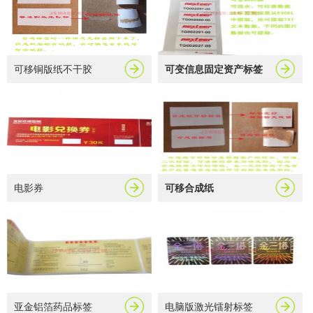
可移铜版纸不干胶
可变信息固定资产标签
电影券
可移合成纸
亚金铝箔药品标签
电脑版激光镭射标签