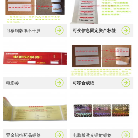
可移铜版纸不干胶
可变信息固定资产标签
电影券
可移合成纸
亚金铝箔药品标签
电脑版激光镭射标签