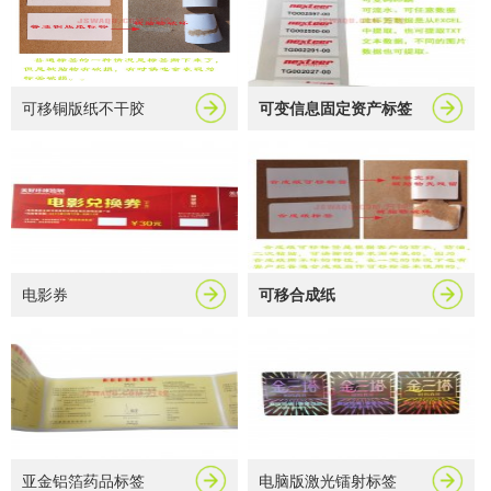
可移铜版纸不干胶
可变信息固定资产标签
电影券
可移合成纸
亚金铝箔药品标签
电脑版激光镭射标签