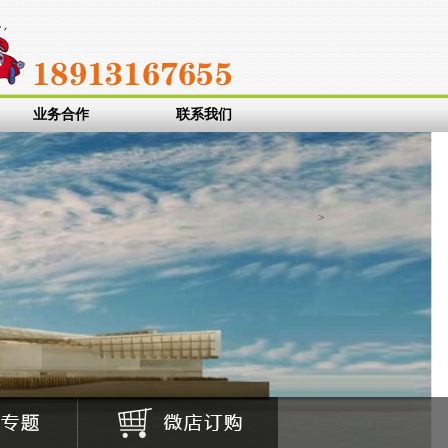
码标签纸
艾利不干胶
空白标签纸
条码标贴
食品标签
圆形标签
彩色
业务合作
联系我们
>