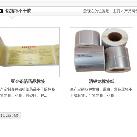
铝箔纸不干胶
您现在的位置是：
主页
>
产品展
亚金铝箔药品标签
消银龙标签纸
产定制各种铝箔纸药品不干胶标签，
生产定制各种空白、黑白、彩色亚银不
复光膜，亚膜，磨砂膜。解...
干胶标签，可复光膜，亚膜，...
共
1
页
2
条记录