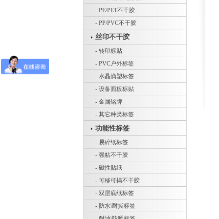
- PE/PET不干胶
- PP/PVC不干胶
丝印不干胶
- 转印标贴
- PVC户外标签
- 水晶滴塑标签
- 设备面板标贴
- 金属铭牌
- 其它种类标签
功能性标签
- 易碎纸标签
- 强粘不干胶
- 磁性贴纸
- 可移可揭不干胶
- 双层底纸标签
- 防水\耐撕标签
- 耐油\防晒标签