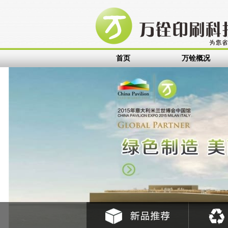
标签
金属铭牌
不锈钢标牌
设备铭牌
PP标贴
PVC标贴
面板标贴
塑料
首页
万铨概况