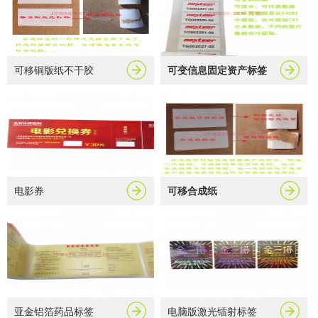
可移铜版纸不干胶
可变信息固定资产标签
电影券
可移合成纸
亚金铝箔药品标签
电脑版激光镭射标签