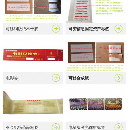
可移铜版纸不干胶
可变信息固定资产标签
电影券
可移合成纸
亚金铝箔药品标签
电脑版激光镭射标签