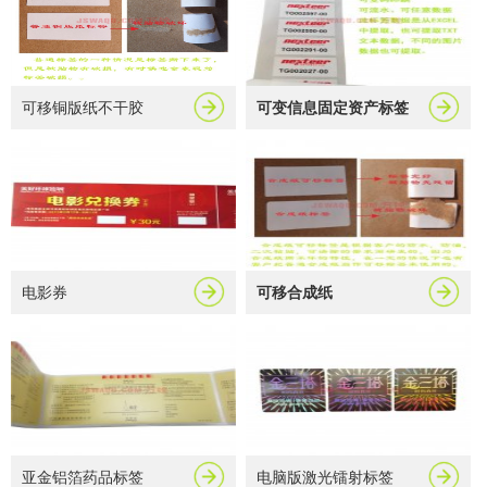
可移铜版纸不干胶
可变信息固定资产标签
电影券
可移合成纸
亚金铝箔药品标签
电脑版激光镭射标签